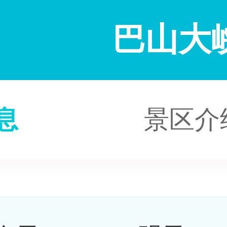
巴山大
息
景区介