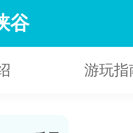
峡谷
绍
游玩指