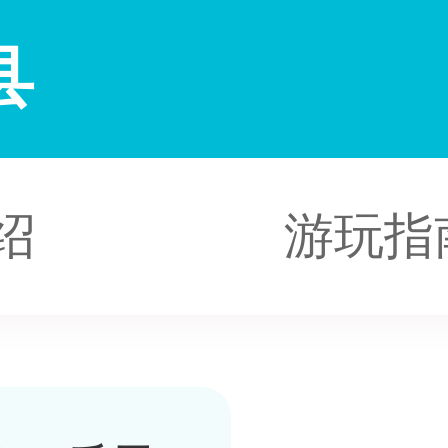
县
绍
游玩指