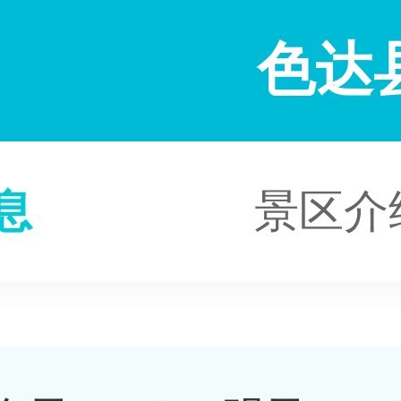
色达
息
景区介