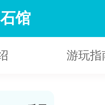
赏石馆
绍
游玩指