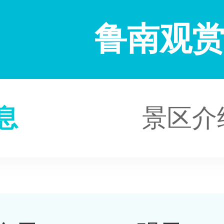
鲁南观
息
景区介