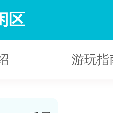
闲区
绍
游玩指