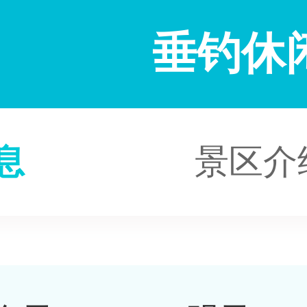
垂钓休
息
景区介