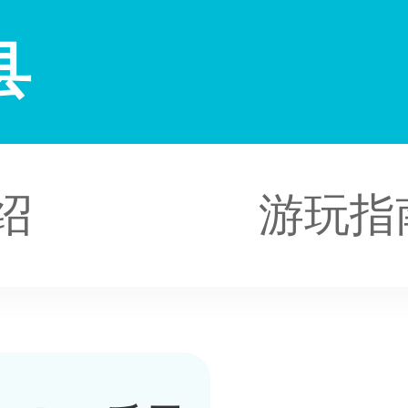
县
绍
游玩指