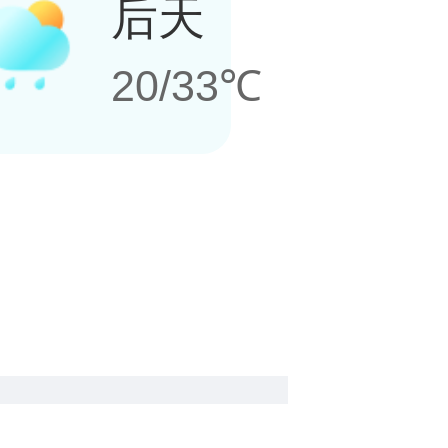
后天
20/33℃