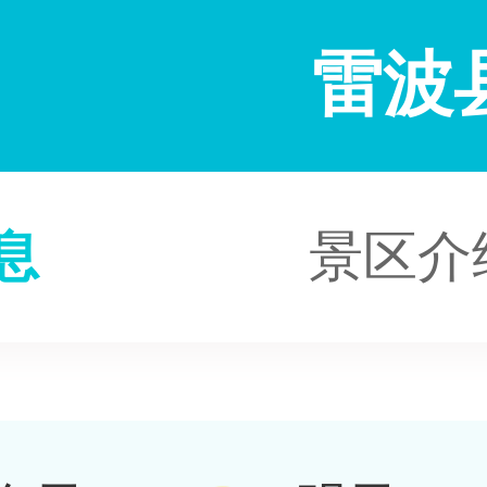
雷波
息
景区介