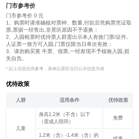
门市参考价
门市参考价 0 元
1、购票时请准确核对票种、数量,付款后凭购票凭证取
票,票据一经售出,非景区原因不予退换；
2、入园检票时优待票人群需出示本人有效门票/证件,
人证票一致方可入园,门票仅限当日单次有效；
3、请勿购买黄 牛票、假票,一经发现不予核验入园,损
失自负。
* 以上信息仅供参考，具体以景区当日公示信息为准
优待政策
人群
适用条件
优待政策
身高1.2米（不含）以下
免费
（需成人陪同）
儿童
1.2米（含）-1.4米（含）的
优惠