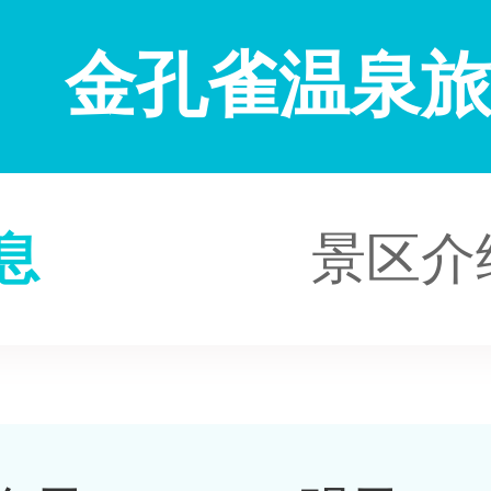
金孔雀温泉
息
景区介