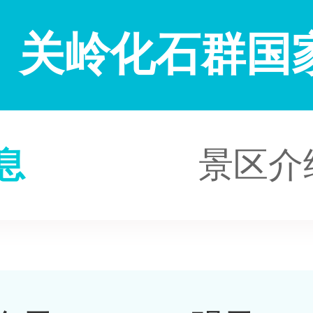
关岭化石群国
息
景区介