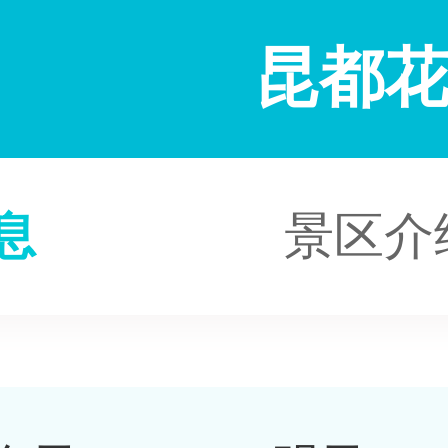
昆都
息
景区介