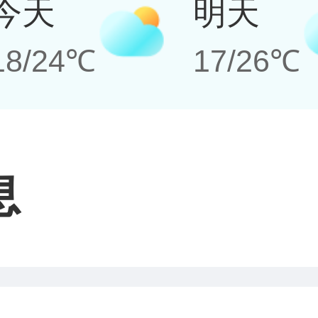
今天
明天
18/24℃
17/26℃
息