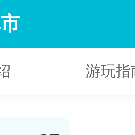
花市
绍
游玩指