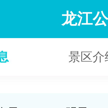
龙江
息
景区介