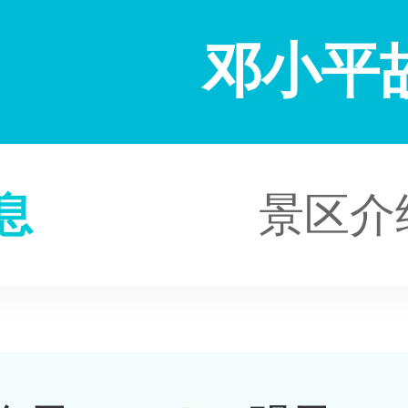
邓小平
息
景区介