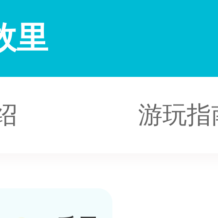
故里
绍
游玩指