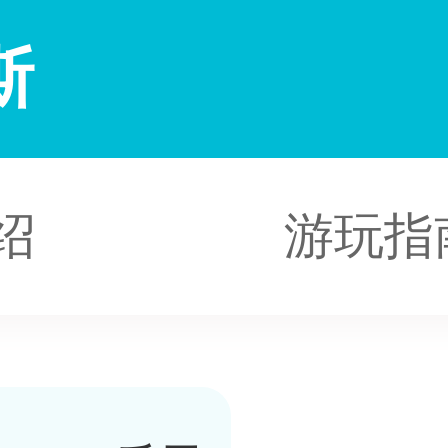
斯
绍
游玩指