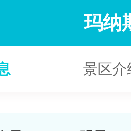
玛纳
息
景区介