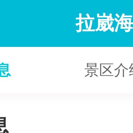
拉崴
息
景区介
息