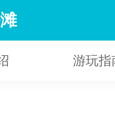
海滩
绍
游玩指