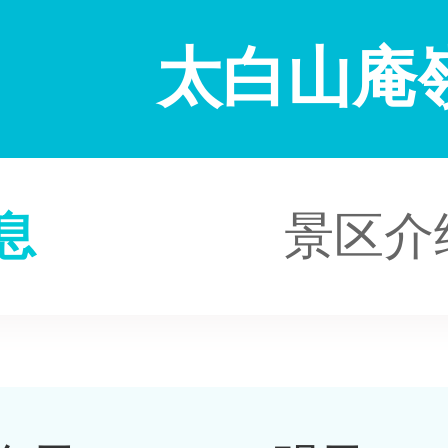
太白山庵
息
景区介