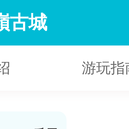
嶺古城
绍
游玩指