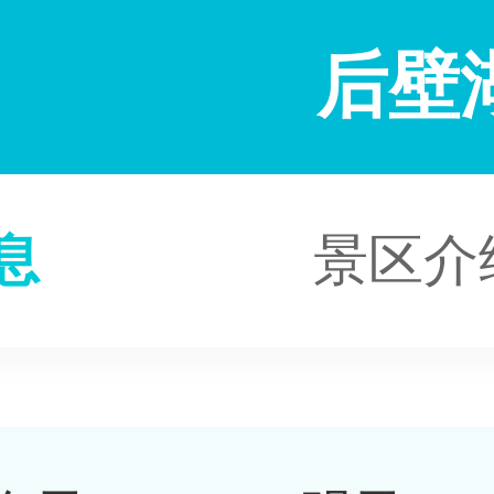
后壁
息
景区介