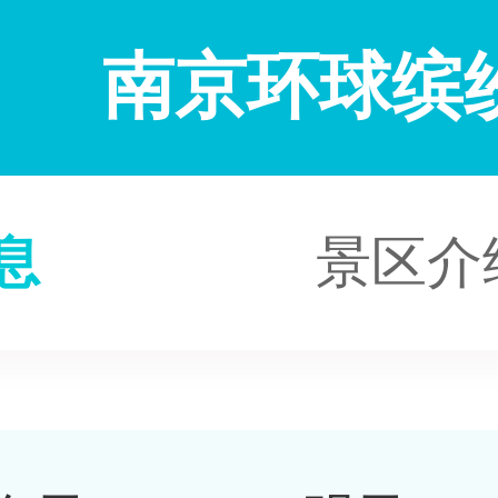
南京环球缤
息
景区介