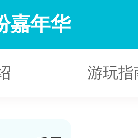
纷嘉年华
绍
游玩指