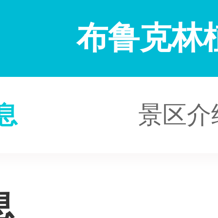
布鲁克林
息
景区介
息