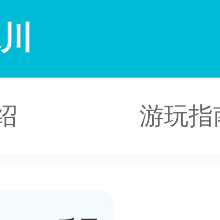
冰川
绍
游玩指