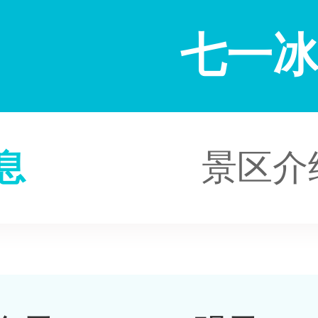
七一
息
景区介