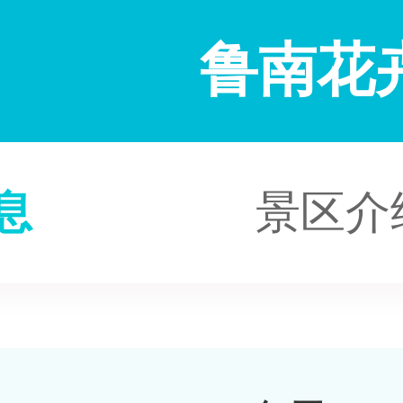
鲁南花
息
景区介