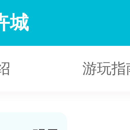
卉城
绍
游玩指