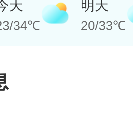
今天
明天
23/34℃
20/33℃
息