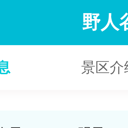
野人
息
景区介