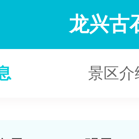
龙兴古
息
景区介