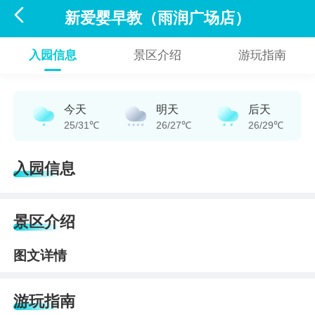

新爱婴早教（雨润广场店）
入园信息
景区介绍
游玩指南
今天
明天
后天
25/31℃
26/27℃
26/29℃
入园信息
景区介绍
图文详情
游玩指南