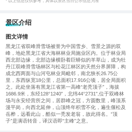
* 以上信息仅供参考，具体以景区当日公示信息为准
景区介绍
图文详情
黑龙江省双峰滑雪场被誉为中国雪乡、雪景之源的双
峰，地处黑龙江省大海林林业局施业区内。位于林业局
西北部边缘，北部边缘横卧着巨蟒似的羊草山，成为牡
丹江双峰滑雪场林区与松花江林区的天然分界屏障，构
成北西两面与山河屯林业局毗邻，南北狭长26.75公
里，东西纵宽18公里，总面积17.916公顷，居全局面积
之。此处坐落有黑龙江省第一高峰“老秃顶子”，海拔
1686.9米，东经128°1240"，北纬44°2731",位于双峰林
场与永安经营所之间，居群峰之冠，方圆数里，峰顶系
漫平岗，向西北延伸，山顶终年积雪不化，遍生偃松及
岳桦，远看此山，酷似一秃发老翁，故此得名。“顶
子”是满语转音，译汉语即“主峰”之意。