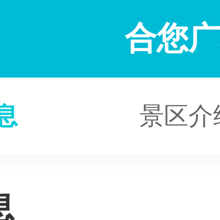
合您
息
景区介
息