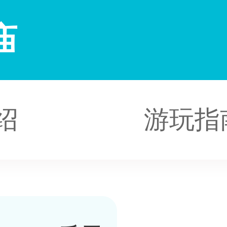
庙
绍
游玩指