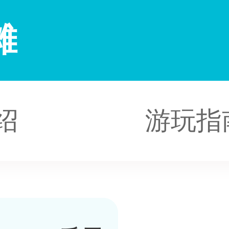
滩
绍
游玩指