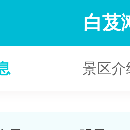
白芨
息
景区介