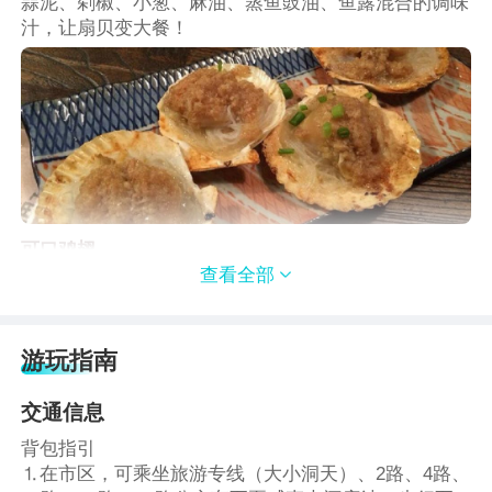
蒜泥、剁椒、小葱、麻油、蒸鱼豉油、鱼露混合的调味
汁，让扇贝变大餐！
可口鸡翅
查看全部

美味的烤鸡翅上浇上酱汁，不同于海鲜的美味，让你回
味无穷。
游玩指南
交通信息
背包指引
⒈在市区，可乘坐旅游专线（大小洞天）、2路、4路、