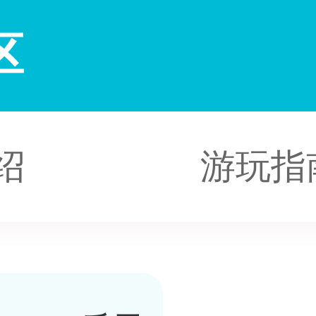
区
绍
游玩指