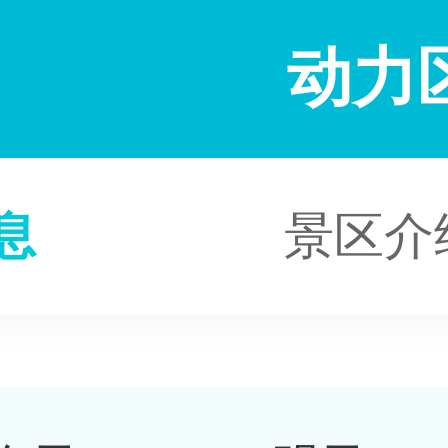
动力
息
景区介