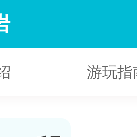
岩
绍
游玩指