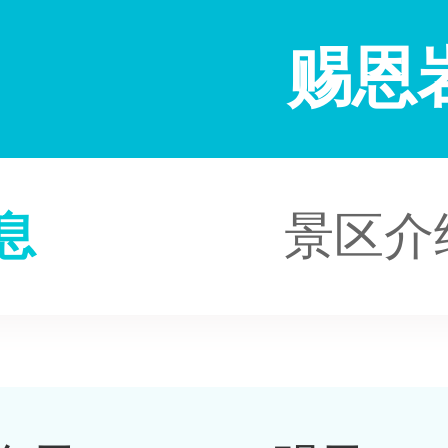
赐恩
息
景区介