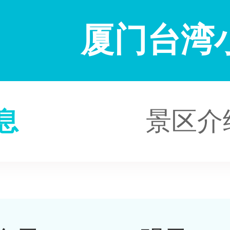
厦门台湾
息
景区介