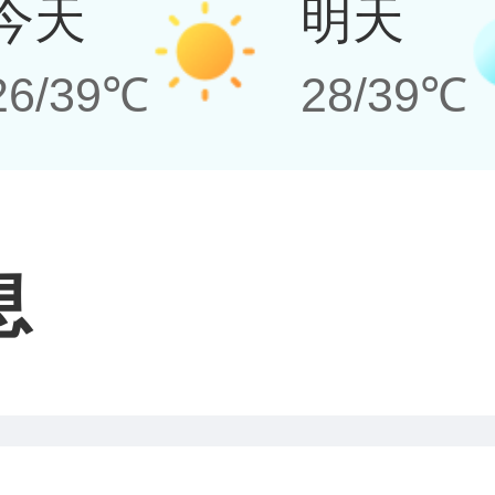
今天
明天
26/39℃
28/39℃
息