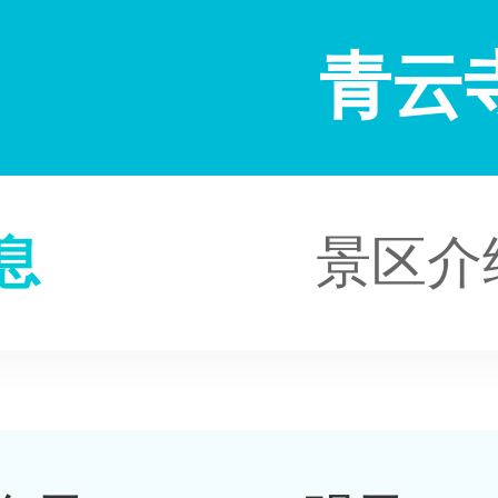
青云
息
景区介