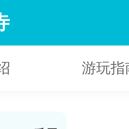
寺
绍
游玩指