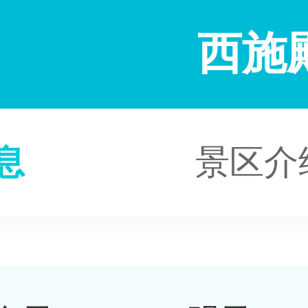
西施
息
景区介