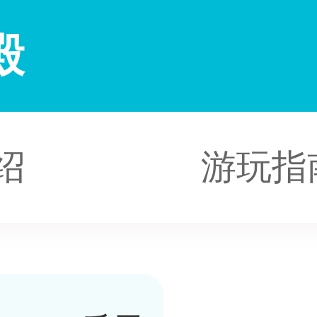
殿
绍
游玩指