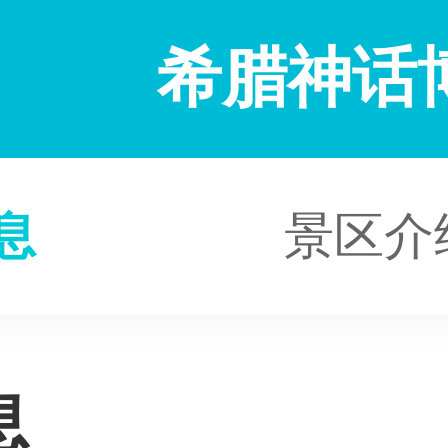
希腊神话
息
景区介
息