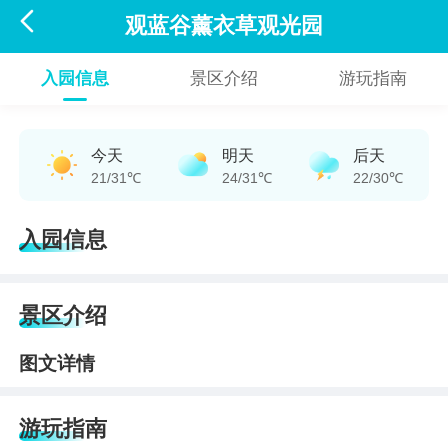

观蓝谷薰衣草观光园
入园信息
景区介绍
游玩指南
今天
明天
后天
21/31℃
24/31℃
22/30℃
入园信息
景区介绍
图文详情
游玩指南