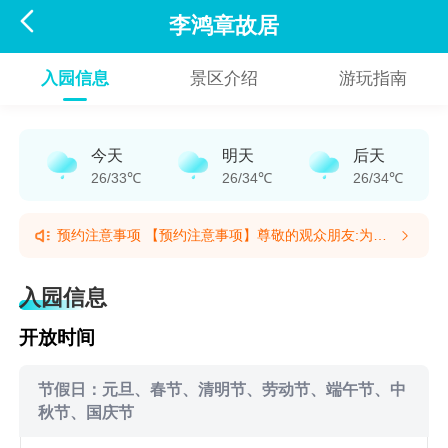

李鸿章故居
入园信息
景区介绍
游玩指南
今天
明天
后天
26/33℃
26/34℃
26/34℃
预约注意事项 【预约注意事项】尊敬的观众朋友:为进
一步做好暑期开放工作，提升参观体验，同时保障周末
预约注意事项 【预约注意事项】尊敬的观众朋友:为进
参观高峰时段开放安全，2026年7月28日至8月31日期
一步做好暑期开放工作，提升参观体验，同时保障周末
入园信息
间，李鸿章故居陈列馆实行分段预约参观。每周六、周
参观高峰时段开放安全，2026年7月28日至8月31日期
日实行实名预约参观，工作日(周二至周五)实行免预约
间，李鸿章故居陈列馆实行分段预约参观。每周六、周
开放时间
参观每周一正常闭馆。免预约期间，散客观众经安检后
日实行实名预约参观，工作日(周二至周五)实行免预约
有序入馆参观，团队(50人以上)仍须至少提前1天电话
参观每周一正常闭馆。免预约期间，散客观众经安检后
预约，以确保客流管理和现场参观秩序。客流高峰期本
有序入馆参观，团队(50人以上)仍须至少提前1天电话
节假日：元旦、春节、清明节、劳动节、端午节、中
馆将视情况采取临时客流管控措施，请耐心听从现场工
预约，以确保客流管理和现场参观秩序。客流高峰期本
秋节、国庆节
作人员指引。咨询电话:0551-62626949(接听时间:开放
馆将视情况采取临时客流管控措施，请耐心听从现场工
日9:00-17:00)(提示有效期2026/8/3至2026/8/31)
作人员指引。咨询电话:0551-62626949(接听时间:开放