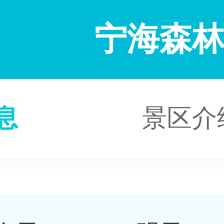
宁海森
息
景区介