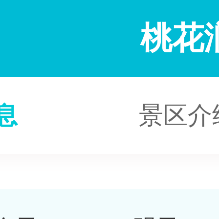
桃花
息
景区介