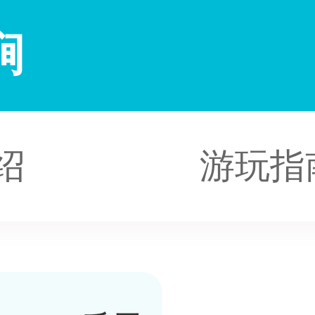
涧
绍
游玩指