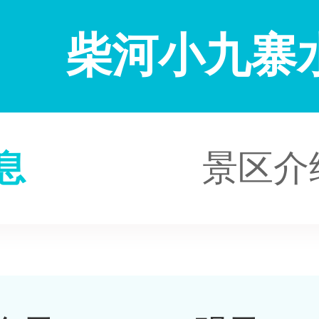
柴河小九寨
息
景区介