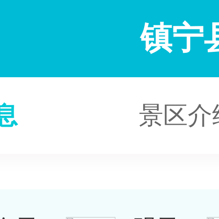
镇宁
息
景区介