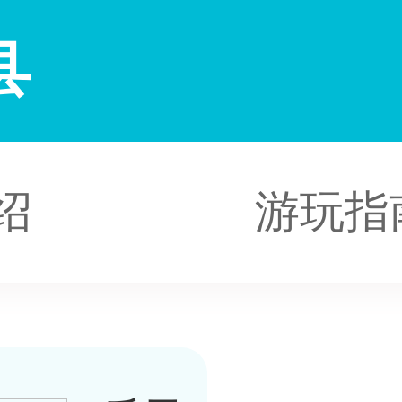
县
绍
游玩指