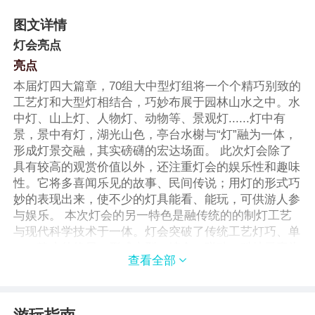
图文详情
灯会亮点
亮点
本届灯四大篇章，70组大中型灯组将一个个精巧别致的
工艺灯和大型灯相结合，巧妙布展于园林山水之中。水
中灯、山上灯、人物灯、动物等、景观灯......灯中有
景，景中有灯，湖光山色，亭台水榭与“灯”融为一体，
形成灯景交融，其实磅礴的宏达场面。 此次灯会除了
具有较高的观赏价值以外，还注重灯会的娱乐性和趣味
性。它将多喜闻乐见的故事、民间传说；用灯的形式巧
妙的表现出来，使不少的灯具能看、能玩，可供游人参
与娱乐。 本次灯会的另一特色是融传统的的制灯工艺
与现代科学技术于一体。灯会突破了传统工艺灯巧、单
一、静止的格局，形成大型、综合、联动、科技元素为
查看全部

盛会添彩。在保留灯彩名族风格、审美情趣和剪纸扎糊
技巧的基础上，熔“型、色、声、光、动、高、大、
奇、特、新”为一炉，使古老的彩灯艺术焕发出青春的
熠熠光芒。 望城新区主要街道也会装饰一新，让游客