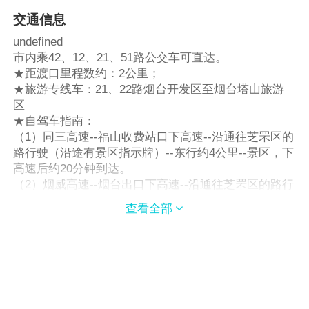
交通信息
undefined
市内乘42、12、21、51路公交车可直达。
★距渡口里程数约：2公里；
★旅游专线车：21、22路烟台开发区至烟台塔山旅游
区
★自驾车指南：
（1）同三高速--福山收费站口下高速--沿通往芝罘区的
路行驶（沿途有景区指示牌）--东行约4公里--景区，下
高速后约20分钟到达。
（2）烟威高速--烟台出口下高速--沿通往芝罘区的路行
驶（沿途有景区指示牌）--景区，下高速后约20分钟到
查看全部

达。
★附近公交车站： 可乘坐47、42、58、86、45、6路
公交车直达，乘21、22、59、41、33、55路公交车就
近到达。
★距机场距离： 距机场距离约：7.5公里
★距机场车程时间： 距机场距离约：7.5公里 距机场车