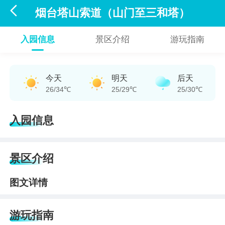

烟台塔山索道（山门至三和塔）
入园信息
景区介绍
游玩指南
今天
明天
后天
26/34℃
25/29℃
25/30℃
入园信息
景区介绍
图文详情
游玩指南