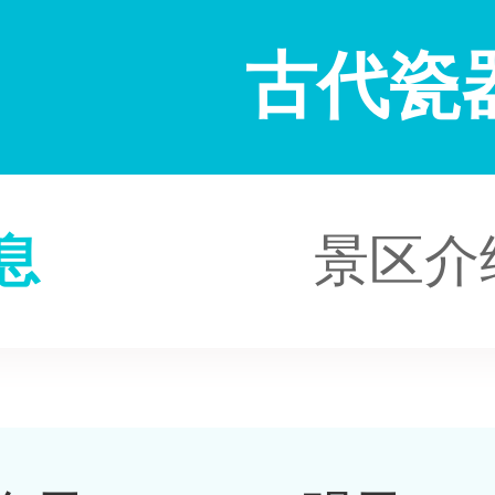
古代瓷
息
景区介