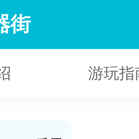
器街
绍
游玩指