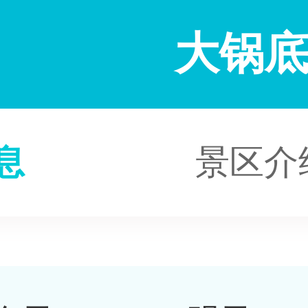
大锅
息
景区介