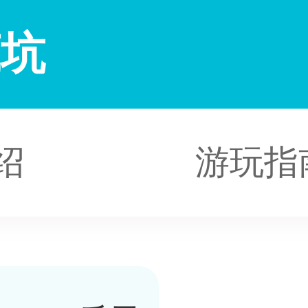
底坑
绍
游玩指