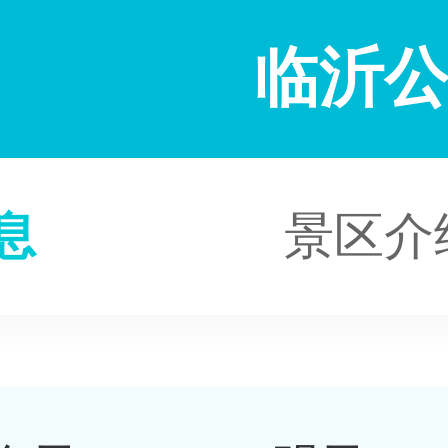
临沂
息
景区介