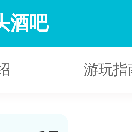
头酒吧
绍
游玩指