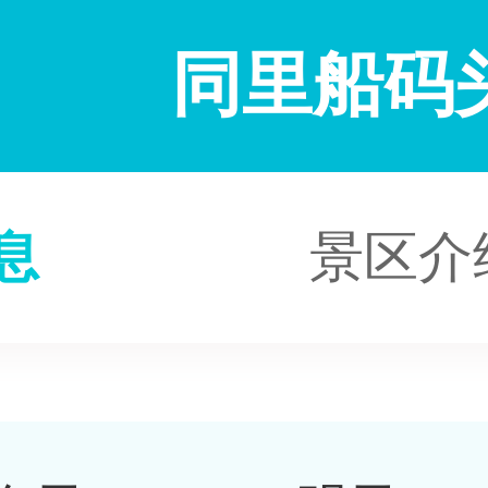
同里船码
息
景区介