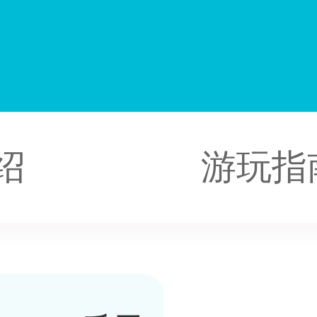
山
绍
游玩指