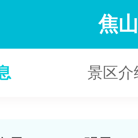
焦
息
景区介