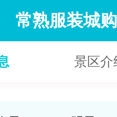
常熟服装城
息
景区介