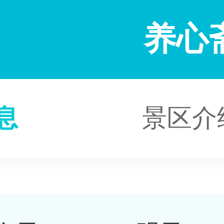
养心
息
景区介