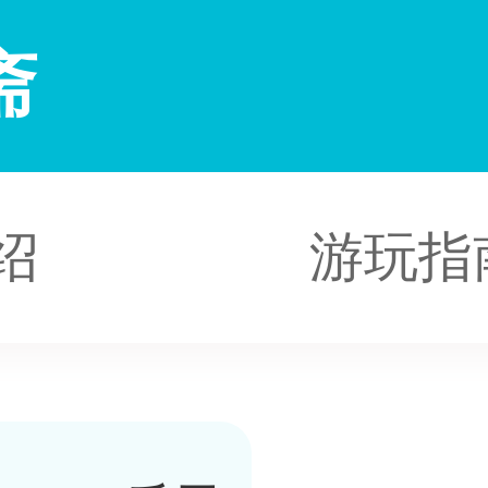
斋
绍
游玩指