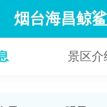
烟台海昌鲸
息
景区介