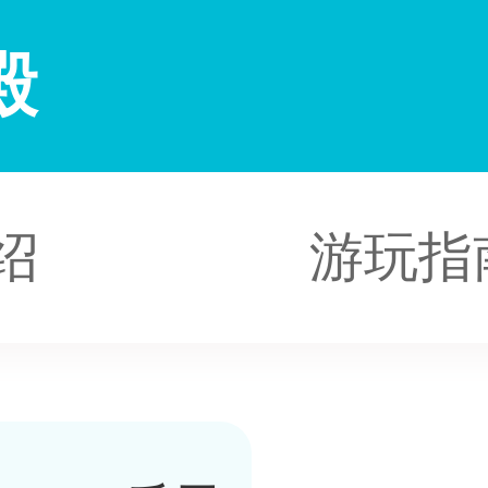
殿
绍
游玩指