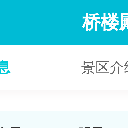
桥楼
息
景区介